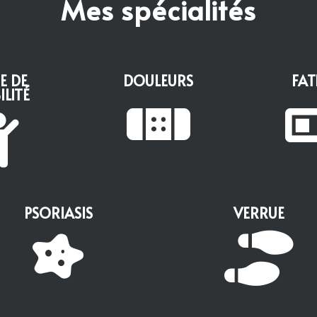
Mes spécialités
E DE
DOULEURS
FAT
LITÉ


PSORIASIS
VERRUE

