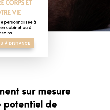
E CORPS ET
TRE VIE
ce personnalisée à
 en cabinet ou à
esoins.
OU À DISTANCE
ent sur mesure
e potentiel de