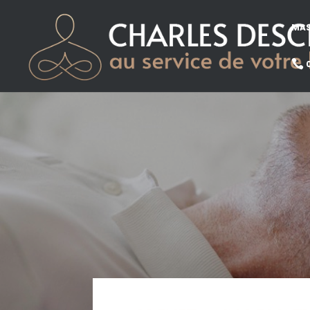
MAS

0