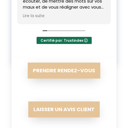
écouter, de mettre des mots sur vos
opp
maux et de vous réaligner avec vous-
co
même. Les blessures du corps et de
et 
Lire la suite
Lire
l’âme se ferment et, dès la première
consultation, on se sent libéré. À
consulter les yeux fermés tant pour
l’homme que le praticien!
Certifié par: Trustindex
PRENDRE RENDEZ-VOUS
LAISSER UN AVIS CLIENT