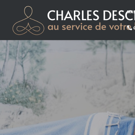
MAS

0